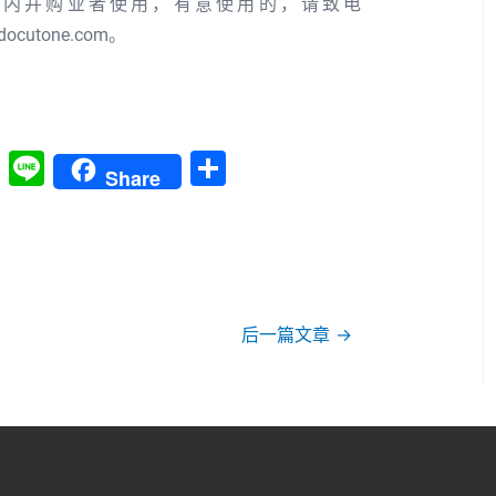
国内并购业者使用，有意使用的，请致电
ocutone.com。
W
Li
分
Share
h
n
享
at
e
s
A
p
后一篇文章
→
p