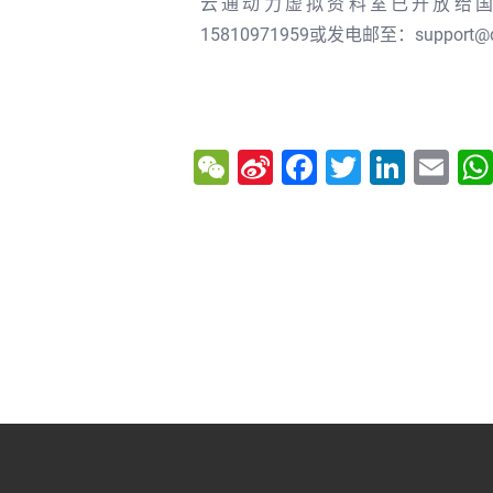
云通动力虚拟资料室已开放给
15810971959或发电邮至：support@d
W
Si
F
T
Li
E
e
n
a
w
n
m
C
a
c
itt
k
ai
h
W
e
er
e
l
at
ei
b
dI
b
o
n
o
o
k